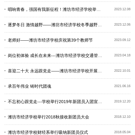
唱响青春，强国有我新征程！潍坊市经济学校举办“我的中国心”合唱比赛
2023.12.08
逐梦冬日 激情越野——潍坊市经济学校冬季越野赛点燃冬日激情
2023.12.06
老师好——潍坊市经济学校庆祝第39个教师节
2023.09.12
岗位初体验 成长在未来---潍坊市经济学校交通管理系赴青岛西站举行研学活动
2023.04.18
喜迎二十大 永远跟党走——潍坊市经济学校开展庆国庆活动
2022.10.01
承百年伟业 铸时代团魂
2021.06.16
不忘初心跟党走---学校举行2019年新团员入团宣誓大会
2019.12.20
潍坊市经济学校举行2018秋接收新团员大会
2018.12.10
潍坊市经济学校财经系举行吸纳新团员仪式
2018.05.04